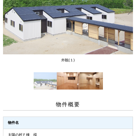
外観(１)
物件概要
物件名
太陽の村Ｆ棟 様