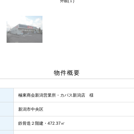
外観(１)
物件概要
極東商会新潟営業所・カパス新潟店 様
新潟市中央区
鉄骨造２階建・472.37㎡