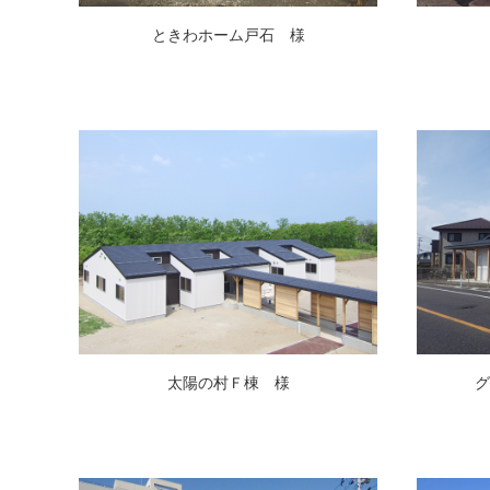
ときわホーム戸石 様
太陽の村Ｆ棟 様
グ