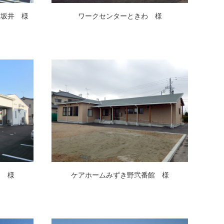
和坂井 様
ワークセンターときわ 様
ス 様
ケアホームみずき野弐番館 様