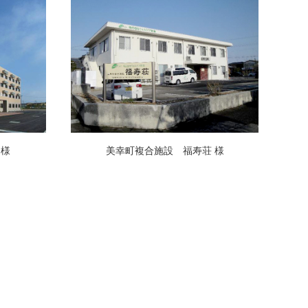
 様
美幸町複合施設 福寿荘 様