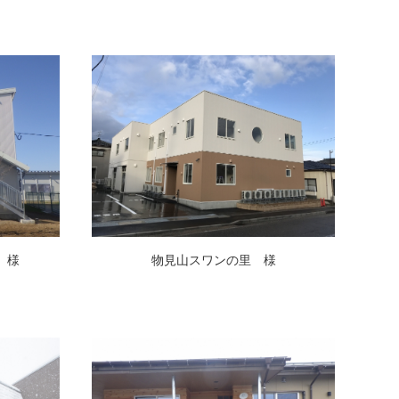
 様
物見山スワンの里 様